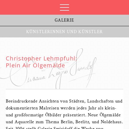
GALERIE
KÜNSTLERINNEN UND KÜNSTLER
Christopher Lehmpfuhl:
Plein Air Ölgemälde
Beeindruckende Ansichten von Städten, Landschaften und
dokumentierten Malreisen werden jedes Jahr als klein-
und großformatige Ölbilder präsentiert. Neue Ölgemälde
und Aquarelle zum Thema Berlin, Beelitz, und Noldehaus.
Seit 2006 stellt Galerie Swiridoff die Werke von